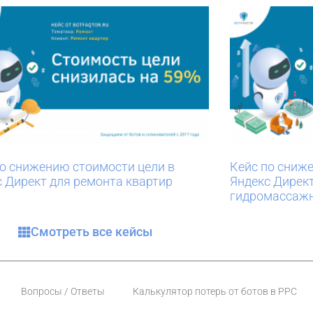
по снижению стоимости цели в
Кейс по сниж
с Директ для ремонта квартир
Яндекс Дирек
гидромассажн
Смотреть все кейсы
Вопросы / Ответы
Калькулятор потерь от ботов в PPC