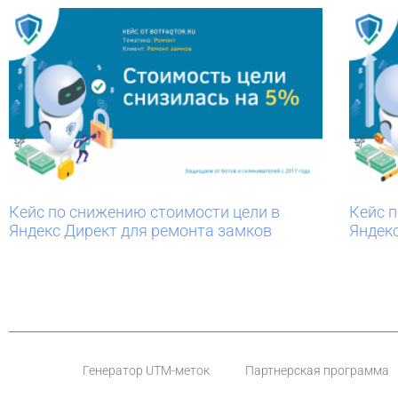
Кейс по снижению стоимости цели в
Кейс 
Яндекс Директ для ремонта замков
Яндек
Генератор UTM-меток
Партнерская программа