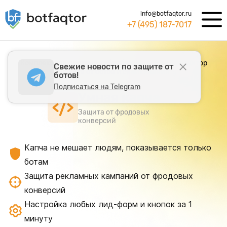
info@botfaqtor.ru
+7 (495) 187-7017
Комплексная система кибербезопасности Ботфактор
Свежие новости по защите от
Защита от ботов и скликивания
ботов!
Подписаться на Telegram
Умная капча
Защита от фродовых
конверсий
Капча не мешает людям, показывается только
ботам
Защита рекламных кампаний от фродовых
конверсий
Настройка любых лид-форм и кнопок за 1
минуту