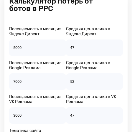
Калькулятор потерь от
объявления
гео.
ботов в РРС
не
будут
Подробнее
показываться
про
нежелательным
отчеты
Посещаемость в месяц из
Средняя цена клика в
визитам.
Яндекс Директ
Яндекс Директ
Поисковые
роботы
в
Аудиторию
не
Посещаемость в месяц из
Средняя цена клика в
добавляются.
Google Реклама
Google Реклама
Сайт
не
нагружается
лишними
данными,
Посещаемость в месяц из
Средняя цена клика в VK
система
VK Реклама
Реклама
оптимизирована
специально
для
ваших
Тематика сайта
задач.