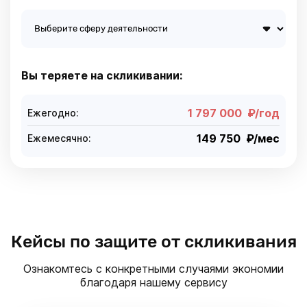
Подробнее
про
защиту от
ботов
Вы теряете на скликивании:
1 797 000
₽/год
Ежегодно:
149 750
₽/мес
Ежемесячно:
Кейсы по защите от скликивания
Ознакомтесь с конкретными случаями экономии
благодаря нашему сервису