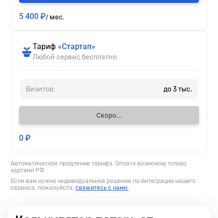
менее
15
5 400 ₽
Скрипт
/ мес.
секунд
отслеживания
и
автоматически
не
пополняет
Тариф
«Стартап»
произвел
специальную
Любой сервис бесплатно
никаких
Аудиторию
целевых
обнаруженными
действий.
на
Визитов:
до 3 тыс.
сайте
целевые
ботами
,
–
далее
заинтересованный
Скоро...
добавляет
пользователь.
эту
0 ₽
Вы
Аудиторию
сможете
в
посмотреть
исключения
Автоматическое продление тарифа. Оплата возможна только
отчеты
картами РФ.
защищаемых
по
рекламных
Если вам нужно индивидуальное решение по интеграции нашего
ключевым
сервиса, пожалуйста,
свяжитесь с нами.
кампаний.
словам,
Т.е.
utm-
рекламные
меткам,