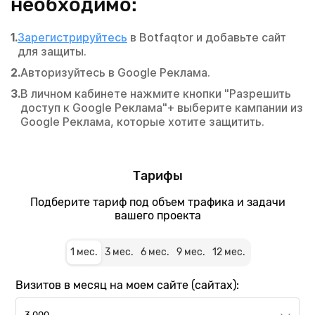
необходимо:
Зарегистрируйтесь
в Botfaqtor и добавьте сайт
для защиты.
Авторизуйтесь в Google Реклама.
В личном кабинете нажмите кнопки "Разрешить
доступ к Google Реклама"+ выберите кампании из
Google Реклама, которые хотите защитить.
Установка
Анализ
Формирование
счетчика
визитов,
отчетов
Тарифы
на
блокировка
владельцам
ваш
показов
Подберите тариф под объем трафика и задачи
Все
сайт
вашего проекта
После
действия,
Для
установки
которые
регистрации
кода
осуществляет
1
мес.
3
мес.
6
мес.
9
мес.
12
мес.
и
защиты
наша
анализа
на
система
Визитов в месяц на моем сайте (сайтах):
трафика
ваш
по
необходимо
сайт,
защите
3 000