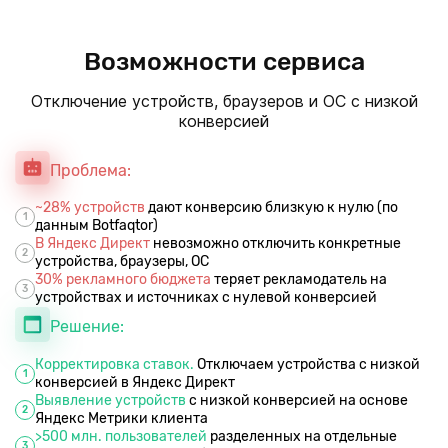
Возможности сервиса
Отключение устройств, браузеров и ОС с низкой
конверсией
Проблема:
~28% устройств
дают конверсию близкую к нулю (по
1
данным Botfaqtor)
В Яндекс Директ
невозможно отключить конкретные
2
устройства, браузеры, ОС
30% рекламного бюджета
теряет рекламодатель на
3
устройствах и источниках с нулевой конверсией
Решение:
Корректировка ставок.
Отключаем устройства с низкой
1
конверсией в Яндекс Директ
Выявление устройств
с низкой конверсией на основе
2
Яндекс Метрики клиента
>500 млн. пользователей
разделенных на отдельные
3