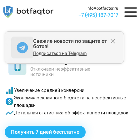
info@botfaqtor.ru
+7 (495) 187-7017
Комплексная система кибербезопасности Ботфактор
Свежие новости по защите от
Защита от ботов и скликивания
ботов!
Подписаться на Telegram
Hard Target
Отключаем неэффективные
источники
Увеличение средней конверсии
Экономия рекламного бюджета на неэффективные
площадки
Детальная статистика об эффективности площадок
Получить 7 дней бесплатно