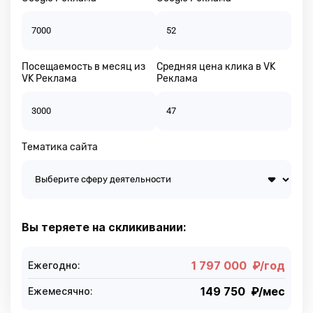
этого
сегмента
устанавливается
корректировка
ставок
Посещаемость в месяц из
Средняя цена клика в VK
“-100%“
VK Реклама
,
Реклама
то
есть
рекламные
объявления
Тематика сайта
не
будут
показываться
нежелательным
визитам.
Вы теряете на скликивании:
Также
у
нас
1 797 000
₽/год
Ежегодно:
есть
Общий
149 750
₽/мес
Ежемесячно:
сегмент