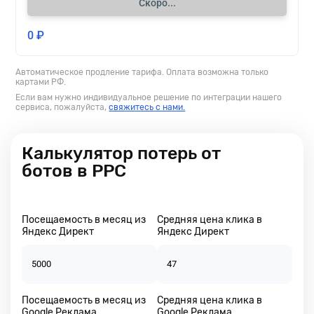
Метрики
заинтересованный
Скоро...
специальный
пользователь.
параметр
,
0 ₽
Вы
который
сможете
маркирует
посмотреть
ботов
Автоматическое продление тарифа. Оплата возможна только
отчеты
картами РФ.
(по
по
ClientID),
Если вам нужно индивидуальное решение по интеграции нашего
ключевым
сервиса, пожалуйста,
свяжитесь с нами.
а
словам,
так
utm-
же
меткам,
Калькулятор потерь от
на
гео.
ботов в РРС
его
основе
Подробнее
обновляется
про
корректировка
отчеты
Посещаемость в месяц из
Средняя цена клика в
ставок
Яндекс Директ
Яндекс Директ
вашей
рекламной
кампании.
А
именно,
Посещаемость в месяц из
Средняя цена клика в
для
Google Реклама
Google Реклама