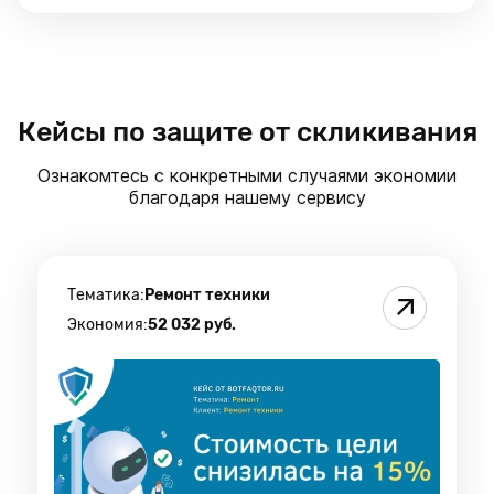
в
Директ
,
в
который
автоматически
попадают
Кейсы по защите от скликивания
все
боты
Ознакомтесь с конкретными случаями экономии
+
благодаря нашему сервису
подозрительные
обнаруженные
на
сайтах
наших
Тематика:
Ремонт техники
клиентов
Экономия:
52 032 руб.
+
скликиватели
с
бирж.
Общий
сегмент
насчитывает
>90