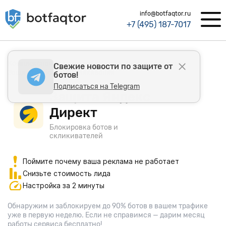
info@botfaqtor.ru
+7 (495) 187-7017
Комплексная система кибербезопасности Ботфактор
Свежие новости по защите от
Защита от ботов и скликивания
ботов!
Подписаться на Telegram
Защита Яндекс
Директ
Блокировка ботов и
скликивателей
Поймите почему ваша реклама не работает
Снизьте стоимость лида
Настройка за 2 минуты
Обнаружим и заблокируем до 90% ботов в вашем трафике
уже в первую неделю. Если не справимся — дарим месяц
работы сервиса бесплатно!