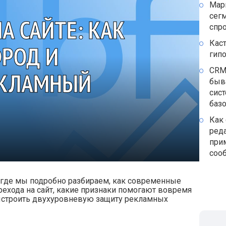
Мар
сегм
А САЙТЕ: КАК
спр
Каст
ФРОД И
гип
CRM
ЕКЛАМНЫЙ
быв
сист
баз
Как 
реда
при
соо
, где мы подробно разбираем, как современные
рехода на сайт, какие признаки помогают вовремя
ыстроить двухуровневую защиту рекламных