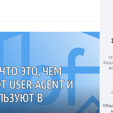
ск
бюдж
 ЧТО ЭТО, ЧЕМ
Ad
Т USER-AGENT И
ЛЬЗУЮТ В
Обща
м