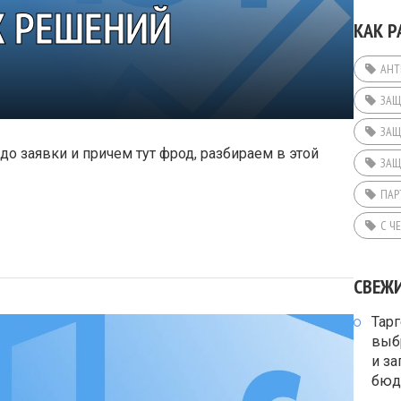
Х РЕШЕНИЙ
КАК Р
АНТ
ЗАЩ
ЗАЩ
 до заявки и причем тут фрод, разбираем в этой
ЗАЩ
ПАР
С Ч
СВЕЖ
Тарг
выб
и за
бюд