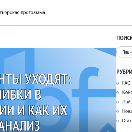
тнерская программа
ПОИСК
РУБР
НТЫ УХОДЯТ:
FAQ
ИБКИ В
Кей
Лай
И И КАК ИХ
Нов
 АНАЛИЗ
Стат