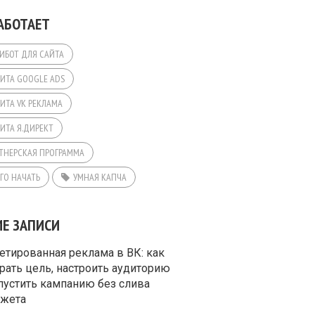
АБОТАЕТ
ИБОТ ДЛЯ САЙТА
ИТА GOOGLE ADS
ИТА VK РЕКЛАМА
ИТА Я.ДИРЕКТ
ТНЕРСКАЯ ПРОГРАММА
ЕГО НАЧАТЬ
УМНАЯ КАПЧА
ИЕ ЗАПИСИ
етированная реклама в ВК: как
рать цель, настроить аудиторию
пустить кампанию без слива
жета