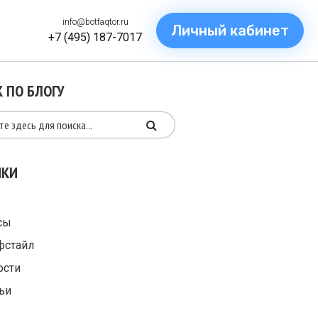
info@botfaqtor.ru
Личный кабинет
+7 (495) 187-7017
 ПО БЛОГУ
ИКИ
сы
фстайл
ости
ьи