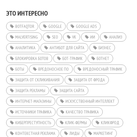
ЭТО ИНТЕРЕСНО
BOTFAQTOR
GOOGLE
GOOGLE ADS
MALVERTISING
SEO
VK
ИИ
АНАЛИЗ
АНАЛИТИКА
АНТИБОТ ДЛЯ САЙТА
БИЗНЕС
БЛОКИРОВКА БОТОВ
БОТ-ТРАФИК
БОТНЕТ
БОТЫ
ВРЕДОНОСНОЕ ПО
ВРЕДОНОСНЫЙ ТРАФИК
ЗАЩИТА ОТ СКЛИКИВАНИЯ
ЗАЩИТА ОТ ФРОДА
ЗАЩИТА РЕКЛАМЫ
ЗАЩИТА САЙТА
ИНТЕРНЕТ-МАГАЗИНЫ
ИСКУССТВЕННЫЙ ИНТЕЛЛЕКТ
ИСТОЧНИКИ ТРАФИКА
КАЧЕСТВО ТРАФИКА
КИБЕРПРЕСТУПНОСТЬ
КЛИК-ФЕРМЫ
КЛИКФРОД
КОНТЕКСТНАЯ РЕКЛАМА
ЛИДЫ
МАРКЕТИНГ