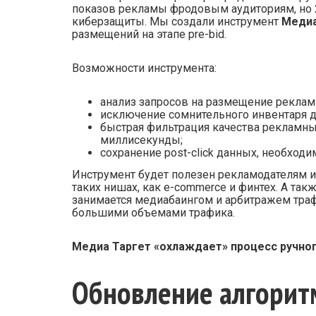
показов рекламы фродовым аудиториям, но 2
киберзащиты. Мы создали инструмент
Медиа
размещений на этапе pre-bid.
Возможности инструмента:
анализ запросов на размещение рекламы
исключение сомнительного инвентаря до
быстрая фильтрация качества рекламных п
миллисекунды;
сохранение post-click данных, необход
Инструмент будет полезен рекламодателям и 
таких нишах, как e-commerce и финтех. А такж
занимается медиабаингом и арбитражем траф
большими объемами трафика.
Медиа Таргет «охлаждает» процесс ручног
Обновление алгорит