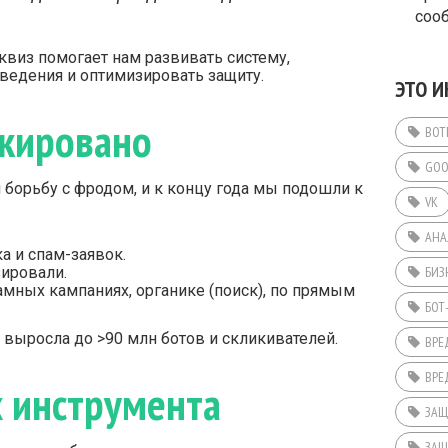
соо
квиз помогает нам развивать систему,
ведения и оптимизировать защиту.
ЭТО И
окировано
BOT
GOO
 борьбу с фродом, и к концу года мы подошли к
VK
АНА
ка и спам-заявок.
зировали.
БИЗ
амных кампаниях, органике (поиск), по прямым
БОТ
выросла до >90 млн ботов и скликивателей.
ВРЕ
ВРЕ
 инструмента
ЗАЩ
ЗАЩ