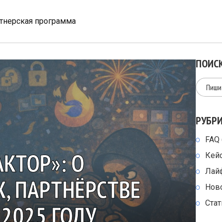
тнерская программа
ПОИСК
РУБР
FAQ
КТОР»: О
Кей
Лай
, ПАРТНЁРСТВЕ
Нов
Стат
 2025 ГОДУ