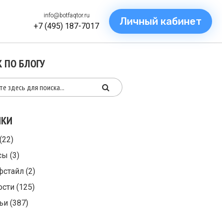
info@botfaqtor.ru
Личный кабинет
+7 (495) 187-7017
 ПО БЛОГУ
ИКИ
(22)
сы
(3)
фстайл
(2)
ости
(125)
ьи
(387)