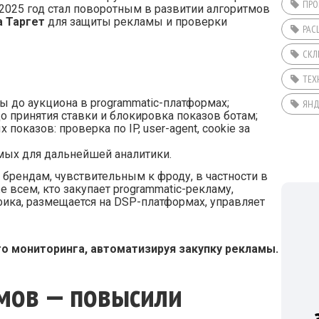
ПРО
025 год стал поворотным в развитии алгоритмов
 Таргет
для защиты рекламы и проверки
РАС
СКЛ
ТЕХ
 до аукциона в programmatic-платформах;
ЯНД
 принятия ставки и блокировка показов ботам;
оказов: проверка по IP, user-agent, cookie за
имых для дальнейшей аналитики.
брендам, чувствительным к фроду, в частности в
е всем, кто закупает programmatic-рекламу,
ика, размещается на DSP-платформах, управляет
о мониторинга, автоматизируя закупку рекламы.
мов — повысили