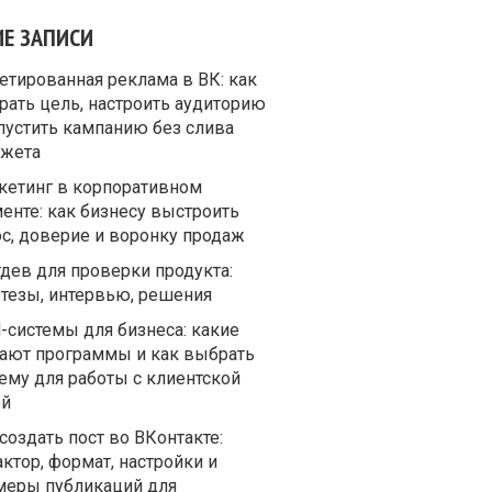
ИЕ ЗАПИСИ
етированная реклама в ВК: как
рать цель, настроить аудиторию
пустить кампанию без слива
жета
кетинг в корпоративном
енте: как бизнесу выстроить
ос, доверие и воронку продаж
дев для проверки продукта:
отезы, интервью, решения
-системы для бизнеса: какие
ают программы и как выбрать
ему для работы с клиентской
ой
создать пост во ВКонтакте:
ктор, формат, настройки и
меры публикаций для