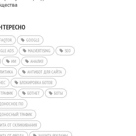
бщества
НТЕРЕСНО
FAQTOR
GOOGLE
GLE ADS
MALVERTISING
SEO
ИИ
АНАЛИЗ
ЛИТИКА
АНТИБОТ ДЛЯ САЙТА
НЕС
БЛОКИРОВКА БОТОВ
-ТРАФИК
БОТНЕТ
БОТЫ
ДОНОСНОЕ ПО
ДОНОСНЫЙ ТРАФИК
ИТА ОТ СКЛИКИВАНИЯ
ИТА ОТ ФРОДА
ЗАЩИТА РЕКЛАМЫ