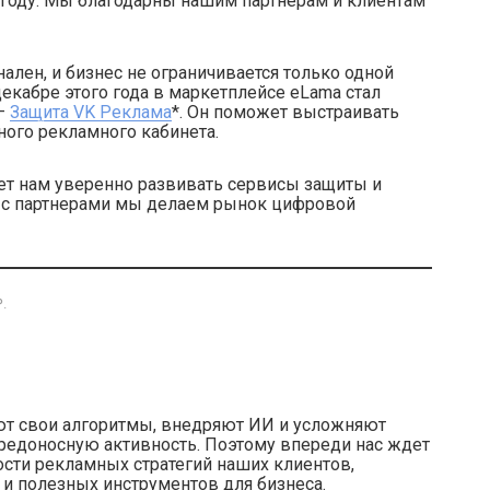
 году. Мы благодарны нашим партнерам и клиентам
лен, и бизнес не ограничивается только одной
екабре этого года в маркетплейсе eLama стал
 —
Защита VK Реклама
*. Он поможет выстраивать
ого рекламного кабинета.
яет нам уверенно развивать сервисы защиты и
е с партнерами мы делаем рынок цифровой
.
т свои алгоритмы, внедряют ИИ и усложняют
вредоносную активность. Поэтому впереди нас ждет
сти рекламных стратегий наших клиентов,
 и полезных инструментов для бизнеса.