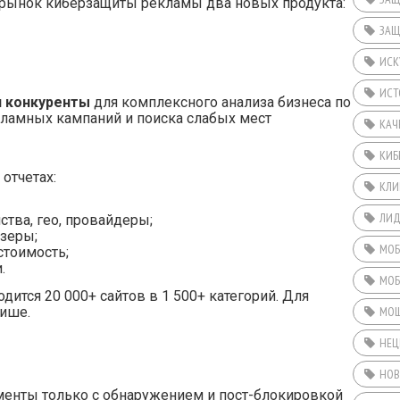
 рынок киберзащиты рекламы два новых продукта:
ЗАЩ
ИСК
ИСТ
 конкуренты
для комплексного анализа бизнеса по
кламных кампаний и поиска слабых мест
КАЧ
КИБ
отчетах:
КЛИ
ЛИ
ства, гео, провайдеры;
узеры;
МОБ
стоимость;
.
МОБ
дится 20 000+ сайтов в 1 500+ категорий. Для
нише.
МОШ
НЕЦ
НОВ
менты только с обнаружением и пост-блокировкой