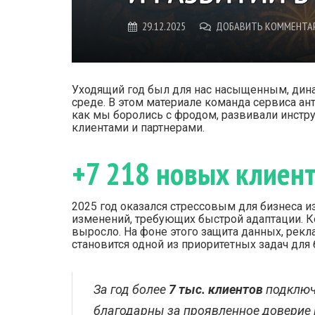
29.12.2025
ДОБАВИТЬ КОММЕНТА
Уходящий год был для нас насыщенным, динам
среде. В этом материале команда сервиса ант
как мы боролись с фродом, развивали инстру
клиентами и партнерами.
+7 218 новых клиен
2025 год оказался стрессовым для бизнеса и
изменений, требующих быстрой адаптации. Ко
выросло. На фоне этого защита данных, ре
становится одной из приоритетных задач для 
За год более
7 тыс. клиентов
подключ
благодарны за проявленное доверие