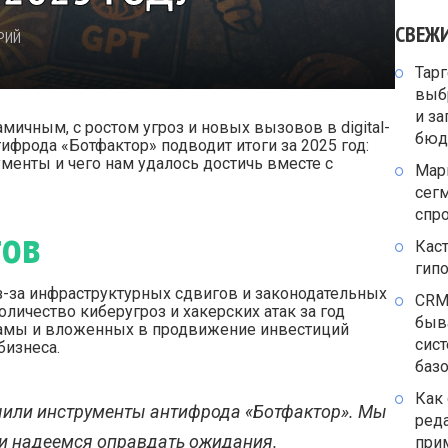
СВЕЖ
РИЙ
Тарг
выб
и за
ичным, с ростом угроз и новых вызовов в digital-
бюд
ифрода «Ботфактор» подводит итоги за 2025 год:
менты и чего нам удалось достичь вместе с
Мар
сегм
спр
тов
Каст
гип
з-за инфраструктурных сдвигов и законодательных
CRM
личество киберугроз и хакерских атак за год
быв
кламы и вложенных в продвижение инвестиций
сист
бизнеса.
баз
Как 
или инструменты антифрода «Ботфактор». Мы
реда
 и надеемся оправдать ожидания.
при