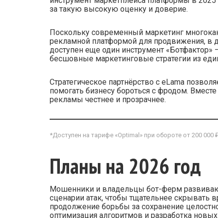
инструмент маркетплейса платформы в 2025
за такую высокую оценку и доверие.
Поскольку современный маркетинг многокана
рекламной платформой для продвижения, в д
доступен еще один инструмент «Ботфактор»
бесшовные маркетинговые стратегии из един
Стратегическое партнёрство с eLama позвол
помогать бизнесу бороться с фродом. Вмест
рекламы честнее и прозрачнее.
*Доступен на тарифе «Optimal» при обороте от 200 000 ₽
Планы на 2026 год
Мошенники и владельцы бот-ферм развиваю
сценарии атак, чтобы тщательнее скрывать 
продолжение борьбы за сохранение целостно
оптимизация алгоритмов и разработка новых