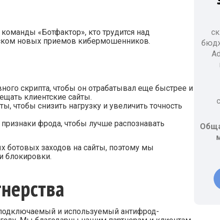
ск
 команды «Ботфактор», кто трудится над
ском новых приемов кибермошенников.
бюдж
Ad
ного скрипта, чтобы он отрабатывал еще быстрее и
щать клиентские сайты.
ы, чтобы снизить нагрузку и увеличить точность
 признаки фрода, чтобы лучше распознавать
Обща
м
ых ботовых заходов на сайты, поэтому мы
и блокировки.
тнерства
й подключаемый и используемый антифрод-