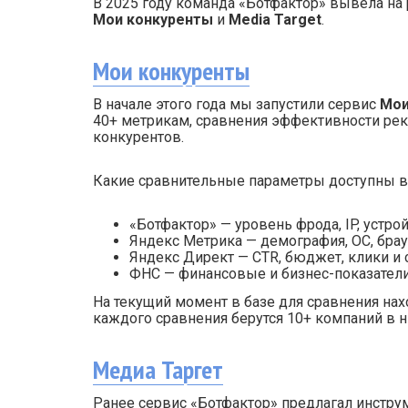
В 2025 году команда «Ботфактор» вывела на
Мои конкуренты
и
Media Target
.
Мои конкуренты
В начале этого года мы запустили сервис
Мои
40+ метрикам, сравнения эффективности ре
конкурентов.
Какие сравнительные параметры доступны в 
«Ботфактор» — уровень фрода, IP, устрой
Яндекс Метрика — демография, ОС, бра
Яндекс Директ — CTR, бюджет, клики и 
ФНС — финансовые и бизнес-показатели
На текущий момент в базе для сравнения нахо
каждого сравнения берутся 10+ компаний в 
Медиа Таргет
Ранее сервис «Ботфактор» предлагал инстру