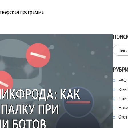
тнерская программа
ПОИСК
РУБР
FAQ
ЛИКФРОДА: КАК
Кей
Лай
 ПАЛКУ ПРИ
Нов
Стат
И БОТОВ