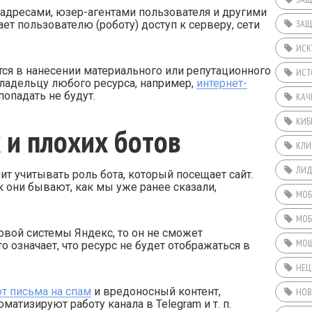
P-адресами, юзер-агентами пользователя и другими
ЗАЩ
ет пользователю (роботу) доступ к серверу, сети
ИСК
тся в нанесении материального или репутационного
ИСТ
владельцу любого ресурса, например,
интернет-
попадать не будут.
КАЧ
КИБ
 и плохих ботов
КЛИ
ЛИ
т учитывать роль бота, который посещает сайт.
к они бывают, как мы уже ранее сказали,
МОБ
МОБ
ковой системы Яндекс, то он не сможет
МОШ
 означает, что ресурс не будет отображаться в
НЕЦ
т письма на спам
и вредоносный контент,
НОВ
оматизируют работу канала в Telegram и т. п.