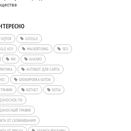
бщества
НТЕРЕСНО
FAQTOR
GOOGLE
GLE ADS
MALVERTISING
SEO
ИИ
АНАЛИЗ
ЛИТИКА
АНТИБОТ ДЛЯ САЙТА
НЕС
БЛОКИРОВКА БОТОВ
-ТРАФИК
БОТНЕТ
БОТЫ
ДОНОСНОЕ ПО
ДОНОСНЫЙ ТРАФИК
ИТА ОТ СКЛИКИВАНИЯ
ИТА ОТ ФРОДА
ЗАЩИТА РЕКЛАМЫ