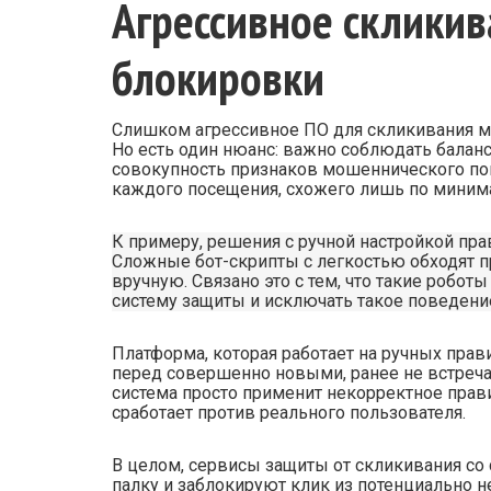
Агрессивное скликив
блокировки
Слишком агрессивное ПО для скликивания м
Но есть один нюанс: важно соблюдать бала
совокупность признаков мошеннического пов
каждого посещения, схожего лишь по миним
К примеру, решения с ручной настройкой пр
Сложные бот-скрипты с легкостью обходят п
вручную. Связано это с тем, что такие роботы
систему защиты и исключать такое поведение
Платформа, которая работает на ручных прав
перед совершенно новыми, ранее не встреча
система просто применит некорректное правил
сработает против реального пользователя.
В целом, сервисы защиты от скликивания со
палку и заблокируют клик из потенциально н