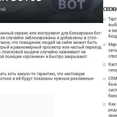
СВЕЖ
РИЙ
Тарг
выб
и за
анный сервис или инструмент для блокировки бот-
бюд
т ли случайно заблокированы и добавлены в стоп-
такое, что поведение людей на сайте может быть
Мар
трый и равномерный просмотр или частый переход
сегм
 в поисковой выдаче случайно нажимают на
спр
ой позиции «органики» и быстро закрывают
Каст
гип
ать хоть какую-то гарантию, что настоящая
CRM
потоке и ей будут показаны нужные рекламные
быв
сист
баз
Как 
реда
при