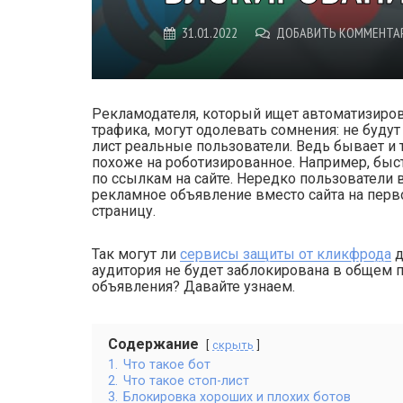
31.01.2022
ДОБАВИТЬ КОММЕНТА
Рекламодателя, который ищет автоматизиров
трафика, могут одолевать сомнения: не буду
лист реальные пользователи. Ведь бывает и 
похоже на роботизированное. Например, быс
по ссылкам на сайте. Нередко пользователи
рекламное объявление вместо сайта на перв
страницу.
Так могут ли
сервисы защиты от кликфрода
д
аудитория не будет заблокирована в общем 
объявления? Давайте узнаем.
Содержание
скрыть
1.
Что такое бот
2.
Что такое стоп-лист
3.
Блокировка хороших и плохих ботов