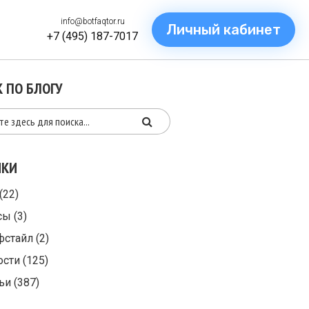
info@botfaqtor.ru
Личный кабинет
+7 (495) 187-7017
 ПО БЛОГУ
ИКИ
(22)
сы
(3)
фстайл
(2)
ости
(125)
ьи
(387)