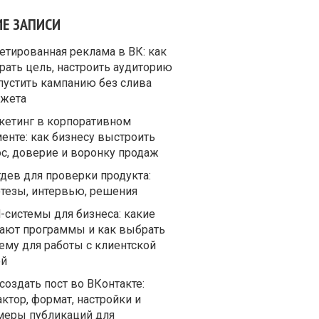
ИЕ ЗАПИСИ
етированная реклама в ВК: как
рать цель, настроить аудиторию
пустить кампанию без слива
жета
кетинг в корпоративном
енте: как бизнесу выстроить
ос, доверие и воронку продаж
дев для проверки продукта:
отезы, интервью, решения
-системы для бизнеса: какие
ают программы и как выбрать
ему для работы с клиентской
ой
создать пост во ВКонтакте:
ктор, формат, настройки и
меры публикаций для