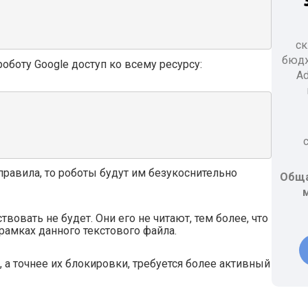
ск
бюдж
боту Google доступ ко всему ресурсу:
Ad
правила, то роботы будут им безукоснительно
Обща
м
вовать не будет. Они его не читают, тем более, что
рамках данного текстового файла.
 а точнее их блокировки, требуется более активный