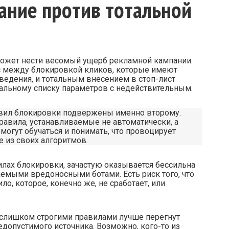
ание против тотальной
ожет нести весомый ущерб рекламной кампании.
нс между блокировкой кликов, которые имеют
едения, и тотальным внесением в стоп-лист
альному списку параметров с недействительным.
авил блокировки подвержены именно второму.
равила, устанавливаемые не автоматически, а
 могут обучаться и понимать, что провоцирует
 из своих алгоритмов.
илах блокировки, зачастую оказывается бессильна
емыми вредоносными ботами. Есть риск того, что
о, которое, конечно же, не сработает, или
 слишком строгими правилами лучше перегнут
едопустимого источника. Возможно, кого-то из