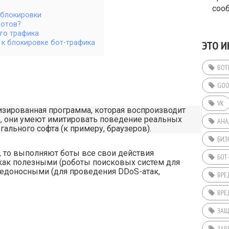
соо
 блокировки
ботов?
го трафика
ЭТО И
 к блокировке бот-трафика
BOT
GOO
VK
матизированная программа, которая воспроизводит
о, они умеют имитировать поведение реальных
АНА
гального софта (к примеру, браузеров).
БИЗ
 то выполняют боты все свои действия
БОТ
как полезными (роботы поисковых систем для
вредоносными (для проведения DDoS-атак,
ВРЕ
ВРЕ
ЗАЩ
ЗАЩ