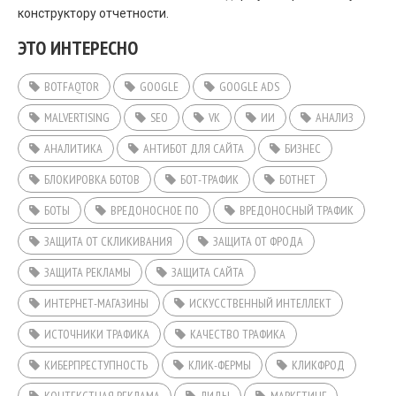
конструктору отчетности.
ЭТО ИНТЕРЕСНО
BOTFAQTOR
GOOGLE
GOOGLE ADS
MALVERTISING
SEO
VK
ИИ
АНАЛИЗ
АНАЛИТИКА
АНТИБОТ ДЛЯ САЙТА
БИЗНЕС
БЛОКИРОВКА БОТОВ
БОТ-ТРАФИК
БОТНЕТ
БОТЫ
ВРЕДОНОСНОЕ ПО
ВРЕДОНОСНЫЙ ТРАФИК
ЗАЩИТА ОТ СКЛИКИВАНИЯ
ЗАЩИТА ОТ ФРОДА
ЗАЩИТА РЕКЛАМЫ
ЗАЩИТА САЙТА
ИНТЕРНЕТ-МАГАЗИНЫ
ИСКУССТВЕННЫЙ ИНТЕЛЛЕКТ
ИСТОЧНИКИ ТРАФИКА
КАЧЕСТВО ТРАФИКА
КИБЕРПРЕСТУПНОСТЬ
КЛИК-ФЕРМЫ
КЛИКФРОД
КОНТЕКСТНАЯ РЕКЛАМА
ЛИДЫ
МАРКЕТИНГ